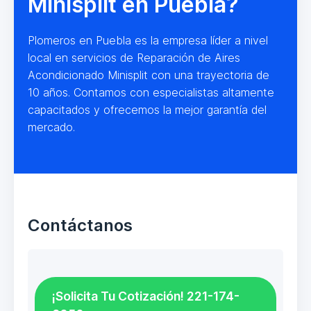
Minisplit en Puebla?
Plomeros en Puebla es la empresa líder a nivel
local en servicios de Reparación de Aires
Acondicionado Minisplit con una trayectoria de
10 años. Contamos con especialistas altamente
capacitados y ofrecemos la mejor garantía del
mercado.
Contáctanos
¡Solicita Tu Cotización! 221-174-