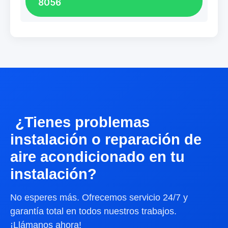
8056
¿Tienes problemas
instalación o reparación de
aire acondicionado en tu
instalación?
No esperes más. Ofrecemos servicio 24/7 y
garantía total en todos nuestros trabajos.
¡Llámanos ahora!