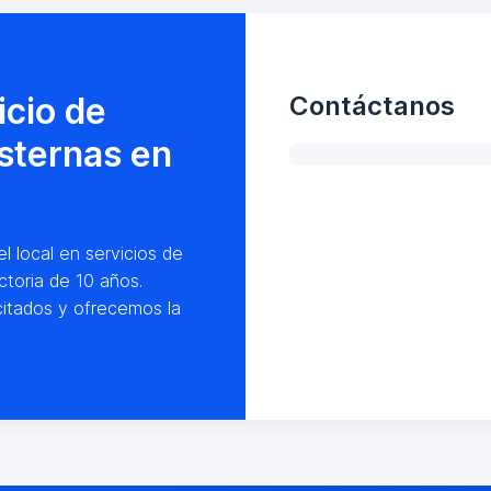
icio de
Contáctanos
isternas en
l local en servicios de
ctoria de 10 años.
itados y ofrecemos la