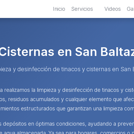
Inicio
Servicios
Videos
Gal
 Cisternas en San Balt
mpieza y desinfección de tinacos y cisternas en Sa
realizamos la limpieza y desinfección de tinacos y cis
os, residuos acumulados y cualquier elemento que afect
mientos estructurados que garantizan una limpieza comp
depósitos en óptimas condiciones, ayudando a preveni
e agua almacenada. Ya sea para hogares, comercios o n