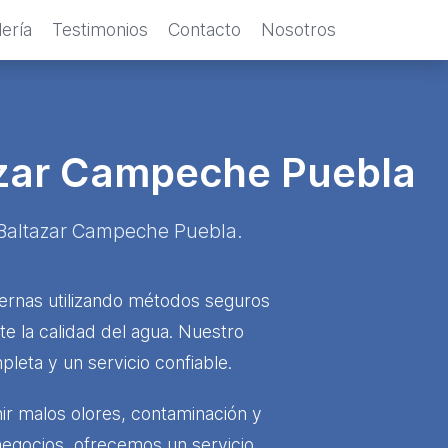
ería
Testimonios
Contacto
Nosotros
azar Campeche Puebla
n Baltazar Campeche Puebla.
ternas utilizando métodos seguros
e la calidad del agua. Nuestro
leta y un servicio confiable.
r malos olores, contaminación y
egocios, ofrecemos un servicio