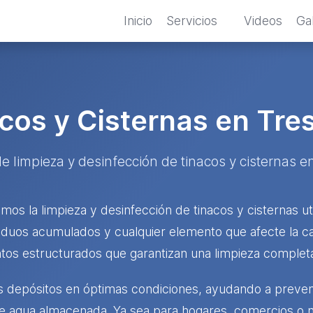
Inicio
Servicios
Videos
Gal
cos y Cisternas en Tre
de limpieza y desinfección de tinacos y cisternas 
mos la limpieza y desinfección de tinacos y cisternas 
siduos acumulados y cualquier elemento que afecte la ca
tos estructurados que garantizan una limpieza completa 
depósitos en óptimas condiciones, ayudando a preveni
e agua almacenada. Ya sea para hogares, comercios o n