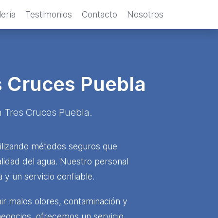
ería
Testimonios
Contacto
Nosotros
s Cruces Puebla
en Tres Cruces Puebla.
utilizando métodos seguros que
lidad del agua. Nuestro personal
y un servicio confiable.
r malos olores, contaminación y
egocios, ofrecemos un servicio