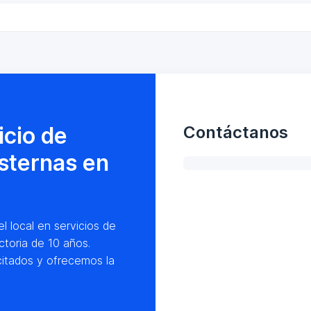
icio de
Contáctanos
isternas en
l local en servicios de
ctoria de 10 años.
itados y ofrecemos la