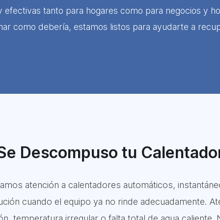
y efectivas tanto para hogares como para negocios y hot
nar como debería, estamos listos para ayudarte a recup
Se Descompuso tu Calentado
amos atención a calentadores automáticos, instantán
titución cuando el equipo ya no rinde adecuadamente.
, temperatura irregular o falta total de agua caliente.