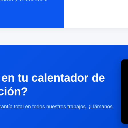
en tu calentador de
ación?
antía total en todos nuestros trabajos. ¡Llámanos