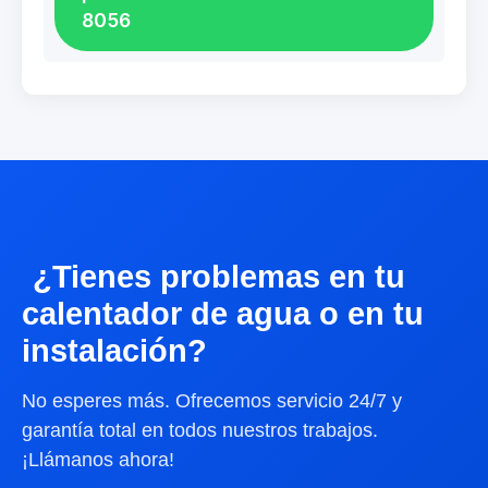
8056
¿Tienes problemas en tu
calentador de agua o en tu
instalación?
No esperes más. Ofrecemos servicio 24/7 y
garantía total en todos nuestros trabajos.
¡Llámanos ahora!