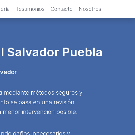
ería
Testimonios
Contacto
Nosotros
l Salvador Puebla
lvador
a
mediante métodos seguros y
nto se basa en una revisión
a menor intervención posible.
itando daños innecesarios y