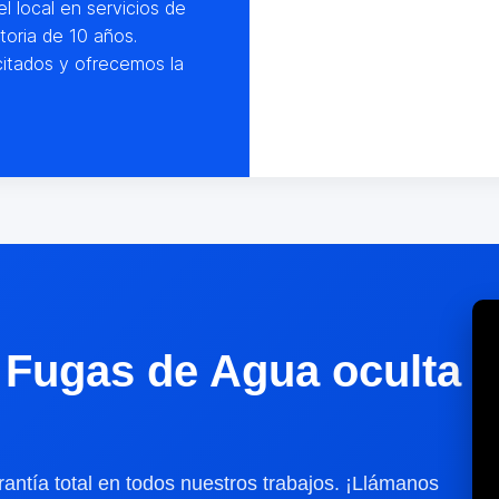
l local en servicios de
oria de 10 años.
itados y ofrecemos la
 Fugas de Agua oculta
antía total en todos nuestros trabajos. ¡Llámanos