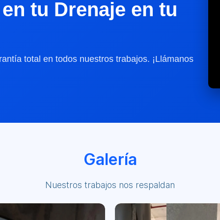
en tu Drenaje en tu
antía total en todos nuestros trabajos. ¡Llámanos
Galería
Nuestros trabajos nos respaldan