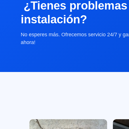
¿Tienes problemas 
instalación?
No esperes más. Ofrecemos servicio 24/7 y gar
ahora!