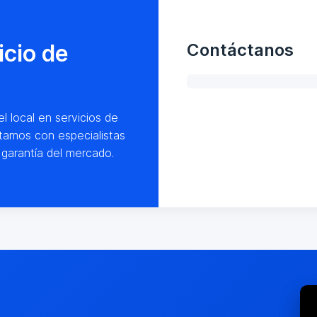
icio de
Contáctanos
l local en servicios de
tamos con especialistas
garantía del mercado.