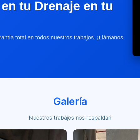
en tu Drenaje en tu
antía total en todos nuestros trabajos. ¡Llámanos
Galería
Nuestros trabajos nos respaldan