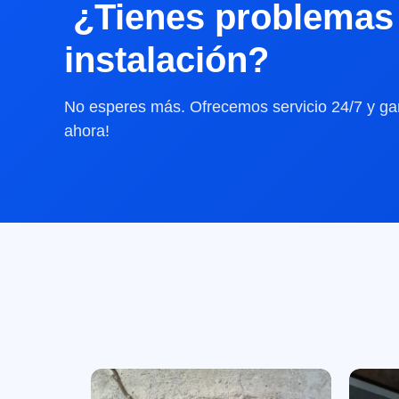
¿Tienes problemas 
instalación?
No esperes más. Ofrecemos servicio 24/7 y gar
ahora!