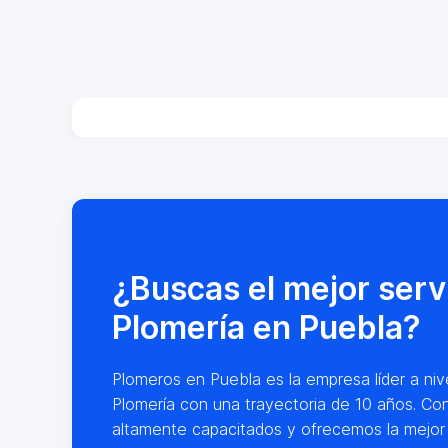
¿Buscas el mejor serv
Plomería en Puebla?
Plomeros en Puebla es la empresa líder a nive
Plomería con una trayectoria de 10 años. Co
altamente capacitados y ofrecemos la mejor 