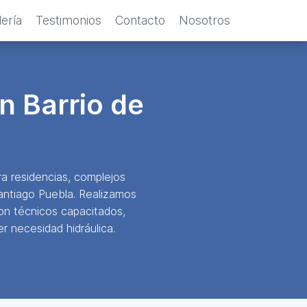
ería
Testimonios
Contacto
Nosotros
n Barrio de
a residencias, complejos
Santiago Puebla. Realizamos
on técnicos capacitados,
r necesidad hidráulica.