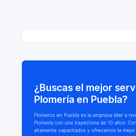
¿Buscas el mejor serv
Plomería en Puebla?
Plomeros en Puebla es la empresa líder a nive
Plomería con una trayectoria de 10 años. Co
altamente capacitados y ofrecemos la mejor 