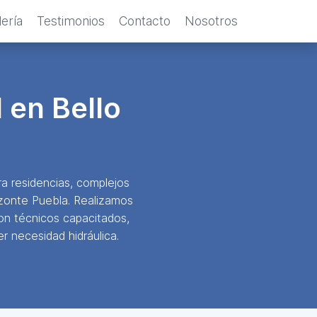
ería
Testimonios
Contacto
Nosotros
 en Bello
a residencias, complejos
izonte Puebla. Realizamos
on técnicos capacitados,
r necesidad hidráulica.