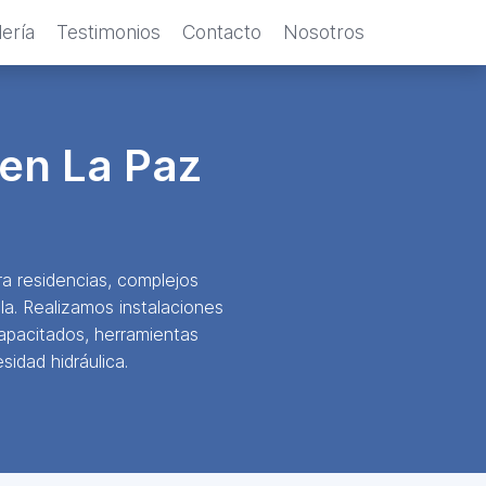
ería
Testimonios
Contacto
Nosotros
 en La Paz
a residencias, complejos
la. Realizamos instalaciones
apacitados, herramientas
idad hidráulica.