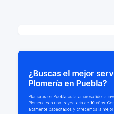
¿Buscas el mejor serv
Plomería en Puebla?
Plomeros en Puebla es la empresa líder a nive
Plomería con una trayectoria de 10 años. Co
altamente capacitados y ofrecemos la mejor 