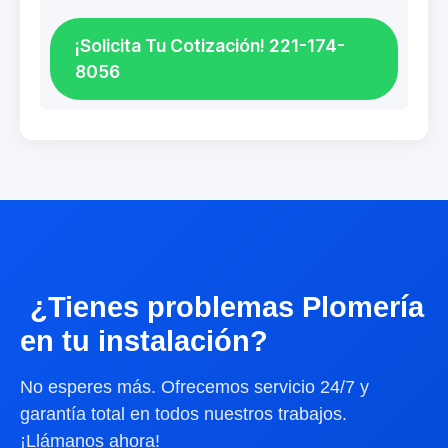
¡Solicita Tu Cotización! 221-174-
8056
¿Tienes problemas Plomería
en tu instalación?
No esperes más. Ofrecemos servicio 24/7 y
garantía total en todos nuestros trabajos.
¡Llámanos ahora!