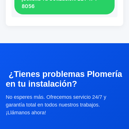
8056
¿Tienes problemas Plomería
en tu instalación?
No esperes más. Ofrecemos servicio 24/7 y
garantía total en todos nuestros trabajos.
¡Llámanos ahora!