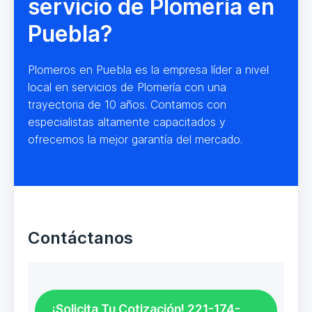
servicio de Plomería en
Puebla?
Plomeros en Puebla es la empresa líder a nivel
local en servicios de Plomería con una
trayectoria de 10 años. Contamos con
especialistas altamente capacitados y
ofrecemos la mejor garantía del mercado.
Contáctanos
¡Solicita Tu Cotización! 221-174-