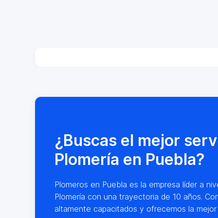
¿Buscas el mejor serv
Plomería en Puebla?
Plomeros en Puebla es la empresa líder a nive
Plomería con una trayectoria de 10 años. Co
altamente capacitados y ofrecemos la mejor 