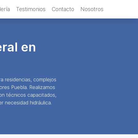
ería
Testimonios
Contacto
Nosotros
ral en
a residencias, complejos
dores Puebla. Realizamos
on técnicos capacitados,
r necesidad hidráulica.