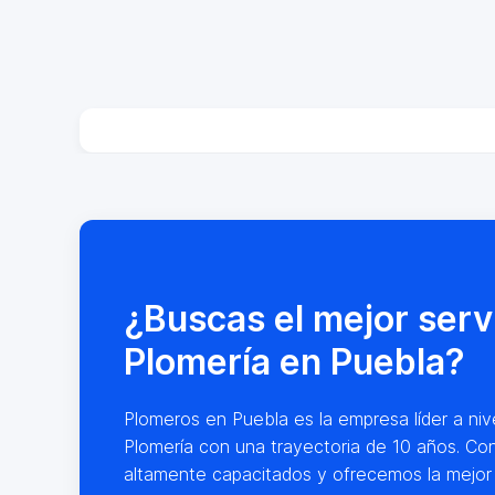
¿Buscas el mejor serv
Plomería en Puebla?
Plomeros en Puebla es la empresa líder a nive
Plomería con una trayectoria de 10 años. Co
altamente capacitados y ofrecemos la mejor 