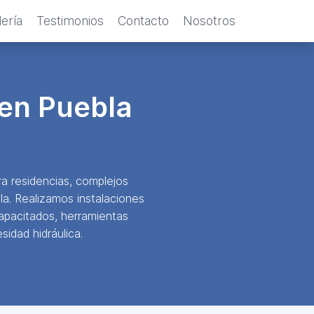
ería
Testimonios
Contacto
Nosotros
 en Puebla
a residencias, complejos
la. Realizamos instalaciones
apacitados, herramientas
idad hidráulica.